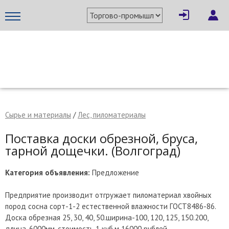
×
Написать поставщику
МЕТАПРОМ - российский торгово-промышленный портал
Сырье и материалы
/
Лес, пиломатериалы
Поставка доски обрезной, бруса,
тарной дощечки. (Волгоград)
Категория объявления:
Предложение
Предприятие производит отгружает пиломатериал хвойных
пород сосна сорт-1-2 естественной влажности ГОСТ8486-86.
Отмена
Отправить сообщение
Доска обрезная 25, 30, 40, 50.ширина-100, 120, 125, 150.200,
длина-6000мм, стоимость 1 куб.м 16000 рублей.