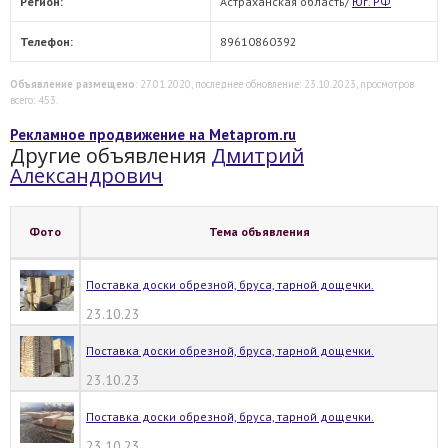
Регион:
Астраханская область/
Юг. РФ
Телефон:
89610860392
Объявление размещено
: 27.01.2020, последнее обновление: 23.10.2023, просмотров
всего: 453.
Рекламное продвижение на Metaprom.ru
Другие объявления
Дмитрий
Александрович
Фото
Тема объявления
Поставка доски обрезной, бруса, тарной дощечки.
23.10.23
Поставка доски обрезной, бруса, тарной дощечки.
23.10.23
Поставка доски обрезной, бруса, тарной дощечки.
23.10.23